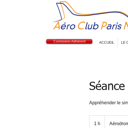
Connexion Adhérent
ACCUEIL
LE 
Séance 
Appréhender le sim
1 h
1
Aérodro