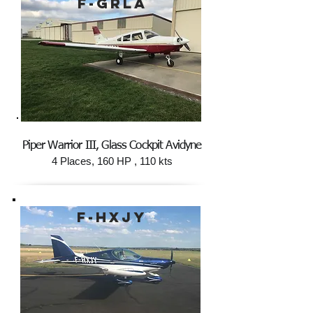
F-GRLA
Piper Warrior III, Glass Cockpit Avidyne
4 Places, 160 HP
, 110 kts
F-HXJY