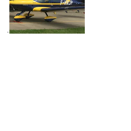
Bristell - B23
2 Places, 100 HP , 115 kts
F-HXPL
American Champion Citabria